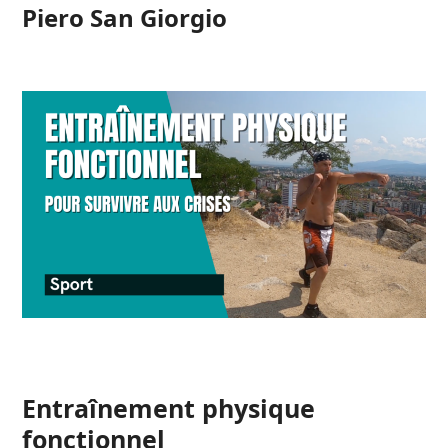
Open
Close
Skip
Piero San Giorgio
to
mobile
mobile
content
menu
menu
Entraînement physique
fonctionnel