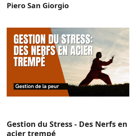
Open
Close
Skip
Piero San Giorgio
to
mobile
mobile
content
menu
menu
Gestion du Stress - Des Nerfs en
acier trempé